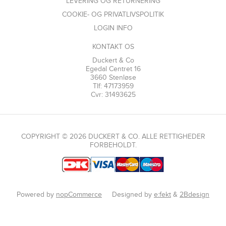
LEVERING OG RETURNERING
COOKIE- OG PRIVATLIVSPOLITIK
LOGIN INFO
KONTAKT OS
Duckert & Co
Egedal Centret 16
3660 Stenløse
Tlf: 47173959
Cvr: 31493625
COPYRIGHT © 2026 DUCKERT & CO. ALLE RETTIGHEDER
FORBEHOLDT.
Powered by
nopCommerce
Designed by
e:fekt
&
2Bdesign