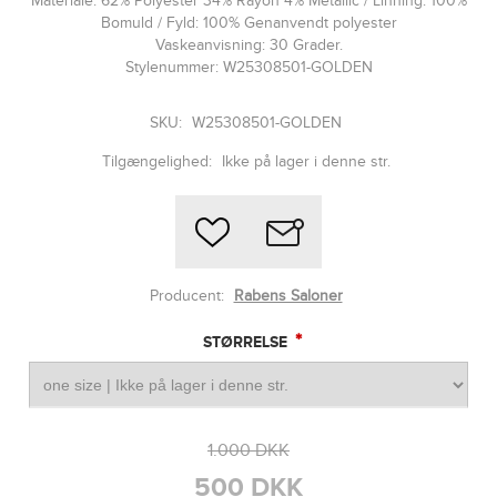
Materiale: 62% Polyester 34% Rayon 4% Metallic / Linning: 100%
Bomuld / Fyld: 100% Genanvendt polyester
Vaskeanvisning: 30 Grader.
Stylenummer: W25308501-GOLDEN
SKU:
W25308501-GOLDEN
Tilgængelighed:
Ikke på lager i denne str.
Producent:
Rabens Saloner
*
STØRRELSE
1.000 DKK
500 DKK