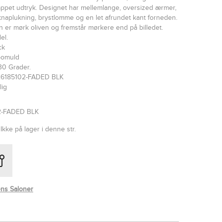
ppet udtryk. Designet har mellemlange, oversized ærmer,
plukning, brystlomme og en let afrundet kant forneden.
n er mørk oliven og fremstår mørkere end på billedet.
el.
ck
bomuld
30 Grader.
26185102-FADED BLK
lig
2-FADED BLK
Ikke på lager i denne str.
ns Saloner