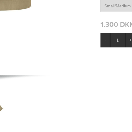
1.300 DK
-
+