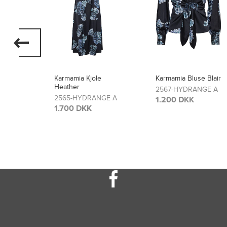
Karmamia Bluse Blair
Karmamia Bukser
Lou
2567-HYDRANGE A
GE A
2566-HYDRANGE A
1.200 DKK
1.300 DKK