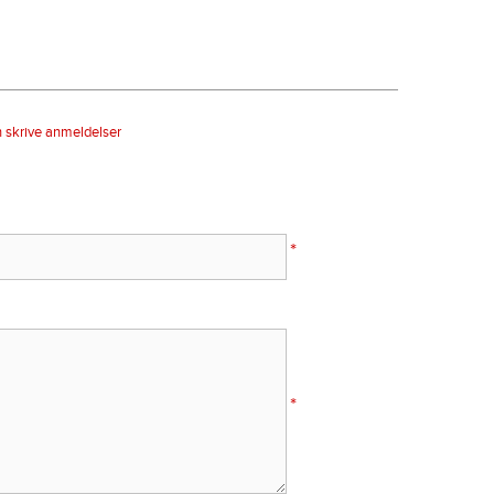
n skrive anmeldelser
*
*