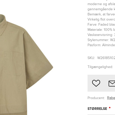
moderne og afsla
gennemgående kna
Bemærk, at farve
Virkelig flot overd
Farve: Faded bla
Materiale: 100% 
Vaskeanvisning: 
Stylenummer: W
Pasform: Alminde
SKU:
W2618510
Tilgængelighed:
Producent:
Rabe
*
STØRRELSE