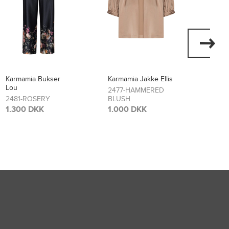
Karmamia Jakke Ellis
Karmamia Kjole Layla
Karma
Flore
2477-HAMMERED
2474-SCARLETT
BLUSH
FLOWER
2473
BLO
1.000 DKK
1.700 DKK
1.70