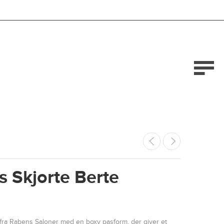
 Skjorte Berte
e fra Rabens Saloner med en boxy pasform, der giver et