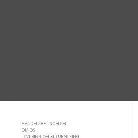
HANDELSBETINGELSER
OM OS
LEVERING OG RETURNERING