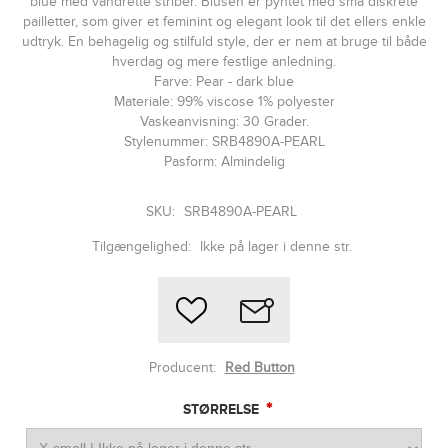
blue med vandrette striber. Blusen er pyntet med små diskrete
pailletter, som giver et feminint og elegant look til det ellers enkle
udtryk. En behagelig og stilfuld style, der er nem at bruge til både
hverdag og mere festlige anledning.
Farve: Pear - dark blue
Materiale: 99% viscose 1% polyester
Vaskeanvisning: 30 Grader.
Stylenummer: SRB4890A-PEARL
Pasform: Almindelig
SKU:
SRB4890A-PEARL
Tilgængelighed:
Ikke på lager i denne str.
Producent:
Red Button
*
STØRRELSE