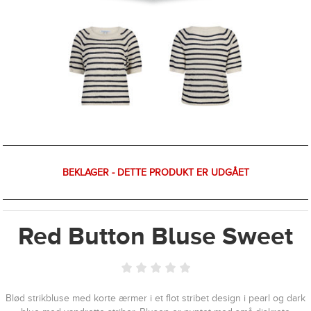
BEKLAGER - DETTE PRODUKT ER UDGÅET
Red Button Bluse Sweet
Blød strikbluse med korte ærmer i et flot stribet design i pearl og dark