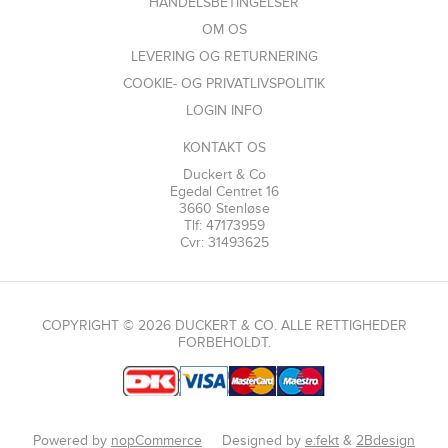
HANDELSBETINGELSER
OM OS
LEVERING OG RETURNERING
COOKIE- OG PRIVATLIVSPOLITIK
LOGIN INFO
KONTAKT OS
Duckert & Co
Egedal Centret 16
3660 Stenløse
Tlf: 47173959
Cvr: 31493625
COPYRIGHT © 2026 DUCKERT & CO. ALLE RETTIGHEDER
FORBEHOLDT.
Powered by
nopCommerce
Designed by
e:fekt
&
2Bdesign