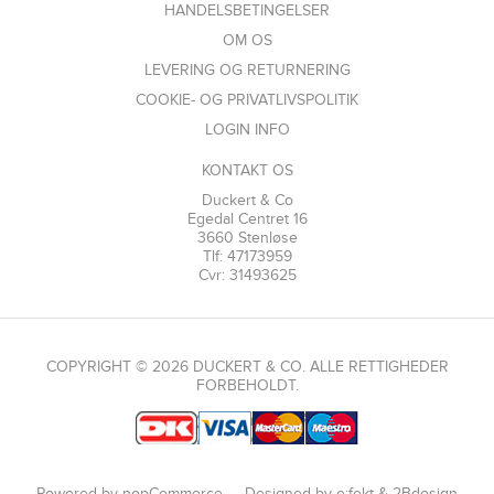
HANDELSBETINGELSER
OM OS
LEVERING OG RETURNERING
COOKIE- OG PRIVATLIVSPOLITIK
LOGIN INFO
KONTAKT OS
Duckert & Co
Egedal Centret 16
3660 Stenløse
Tlf: 47173959
Cvr: 31493625
COPYRIGHT © 2026 DUCKERT & CO. ALLE RETTIGHEDER
FORBEHOLDT.
Powered by
nopCommerce
Designed by
e:fekt
&
2Bdesign