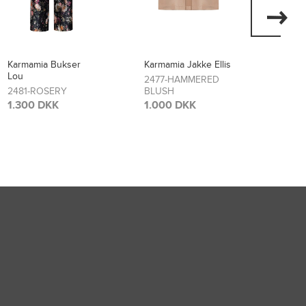
Karmamia Jakke Ellis
Karmamia Kjole Layla
Karma
Flore
2477-HAMMERED
2474-SCARLETT
BLUSH
FLOWER
2473
BLO
1.000 DKK
1.700 DKK
1.70