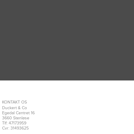
KONTAKT OS
Duckert & Co
Egedal Centret 16
3660 Stenløse
Tlf: 47173959
Cvr: 31493625