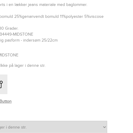
ts i en lækker jeans materiale med baglommer.
Ibomuld 25%genanvendt bomuld 11%polyester 5%viscose
30 Grader.
RB4449-MIDSTONE
lig pasform - indersøm 25/22cm
MIDSTONE
Ikke på lager i denne str.
Button