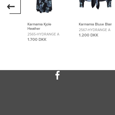
Karmamia Bluse Blair
Karmamia Bukser
Lou
2567-HYDRANGE A
GE A
2566-HYDRANGE A
1.200 DKK
1.300 DKK