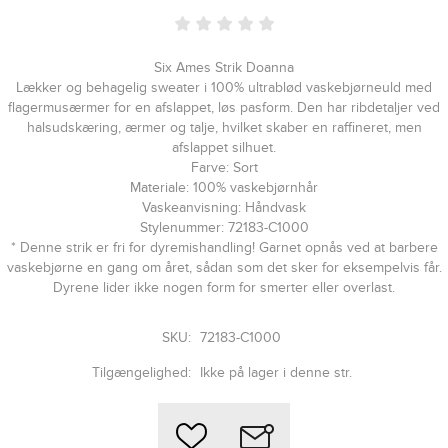
Six Ames Strik Doanna
Lækker og behagelig sweater i 100% ultrablød vaskebjørneuld med
flagermusærmer for en afslappet, løs pasform. Den har ribdetaljer ved
halsudskæring, ærmer og talje, hvilket skaber en raffineret, men
afslappet silhuet.
Farve: Sort
Materiale: 100% vaskebjørnhår
Vaskeanvisning: Håndvask
Stylenummer: 72183-C1000
* Denne strik er fri for dyremishandling! Garnet opnås ved at barbere
vaskebjørne en gang om året, sådan som det sker for eksempelvis får.
Dyrene lider ikke nogen form for smerter eller overlast.
SKU:
72183-C1000
Tilgængelighed:
Ikke på lager i denne str.