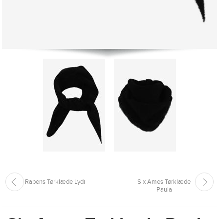
Rabens Tørklæde Lydi
Six Ames Tørklæde
Paula