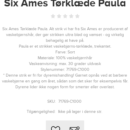
Six Ames Tørklæde Paula
Six Ames Tørklæde Paula. Alt strik vi har fra Six Ames er produceret af
vaskebjørnshår, der gør strikken ultra blød og vamset - og virkelig
behagelig at have på.
Paula er et strikket vaskebjørns-tørklæde, trekantet.
Farve: Sort
Materiale: 100% vaskebjørnhår
Vaskeanvisning: max. 30 grader uldvask
Stylenummer: 71769-C1000
* Denne strik er fri for dyremishandling! Garnet opnås ved at barbere
vaskebjørne en gang om året, sådan som det sker for eksempelvis får.
Dyrene lider ikke nogen form for smerter eller overlast.
SKU:
71769-C1000
Tilgængelighed:
Ikke på lager i denne str.