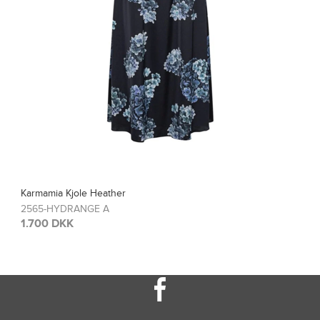
a Kjole Heather
Karma
HYDRANGE A
2567
 DKK
1.20