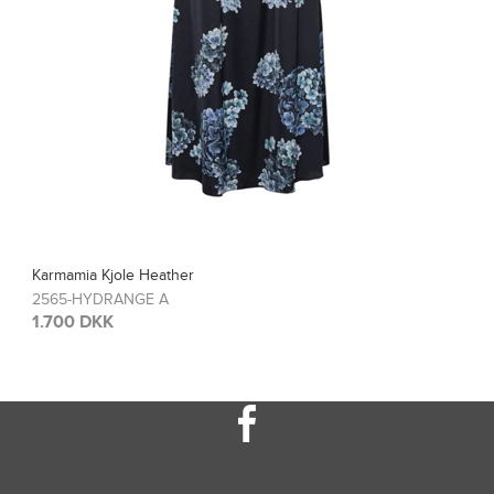
a Kjole Heather
Karma
HYDRANGE A
2567
 DKK
1.20