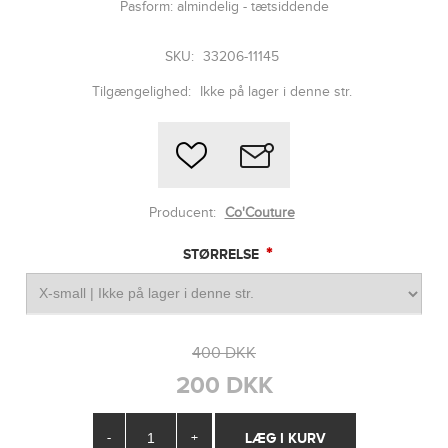
Pasform: almindelig - tætsiddende
SKU:
33206-11145
Tilgængelighed:
Ikke på lager i denne str.
Producent:
Co'Couture
*
STØRRELSE
400 DKK
200 DKK
-
+