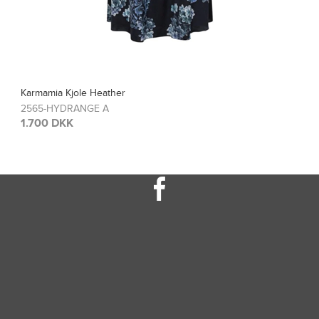
a Kjole Heather
Karma
HYDRANGE A
2567
 DKK
1.20