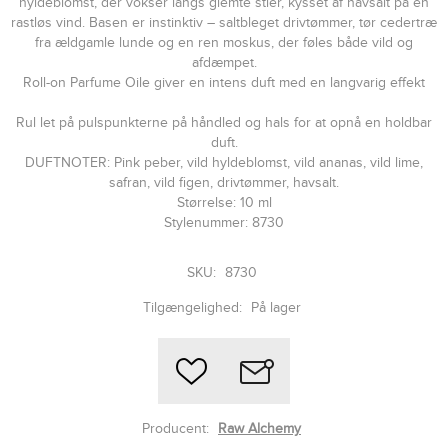
hyldeblomst, der vokser langs glemte stier, kysset af havsalt på en
rastløs vind. Basen er instinktiv – saltbleget drivtømmer, tør cedertræ
fra ældgamle lunde og en ren moskus, der føles både vild og
afdæmpet.
Roll-on Parfume Oile giver en intens duft med en langvarig effekt
Rul let på pulspunkterne på håndled og hals for at opnå en holdbar
duft.
DUFTNOTER: Pink peber, vild hyldeblomst, vild ananas, vild lime,
safran, vild figen, drivtømmer, havsalt.
Størrelse: 10 ml
Stylenummer: 8730
SKU:
8730
Tilgængelighed:
På lager
Producent:
Raw Alchemy