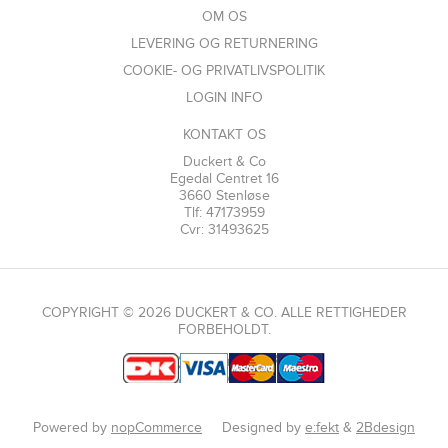
OM OS
LEVERING OG RETURNERING
COOKIE- OG PRIVATLIVSPOLITIK
LOGIN INFO
KONTAKT OS
Duckert & Co
Egedal Centret 16
3660 Stenløse
Tlf: 47173959
Cvr: 31493625
COPYRIGHT © 2026 DUCKERT & CO. ALLE RETTIGHEDER
FORBEHOLDT.
Powered by
nopCommerce
Designed by
e:fekt
&
2Bdesign