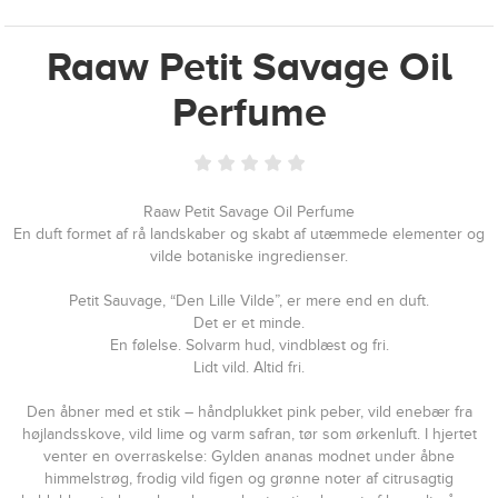
Raaw Petit Savage Oil
Perfume
Raaw Petit Savage Oil Perfume
En duft formet af rå landskaber og skabt af utæmmede elementer og
vilde botaniske ingredienser.
Petit Sauvage, “Den Lille Vilde”, er mere end en duft.
Det er et minde.
En følelse. Solvarm hud, vindblæst og fri.
Lidt vild. Altid fri.
Den åbner med et stik – håndplukket pink peber, vild enebær fra
højlands­skove, vild lime og varm safran, tør som ørkenluft. I hjertet
venter en overraskelse: Gylden ananas modnet under åbne
himmelstrøg, frodig vild figen og grønne noter af citrusagtig