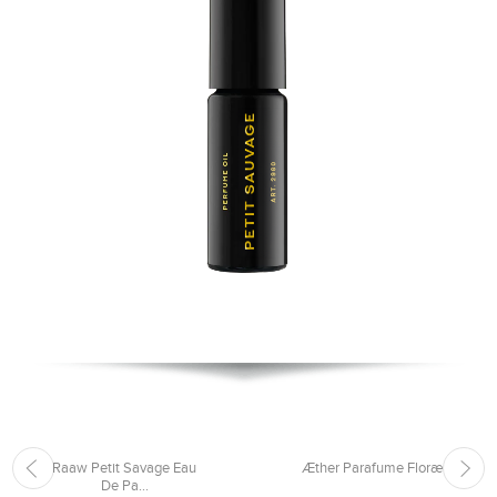
Raaw Petit Savage Eau
Æther Parafume Floræ
De Pa...